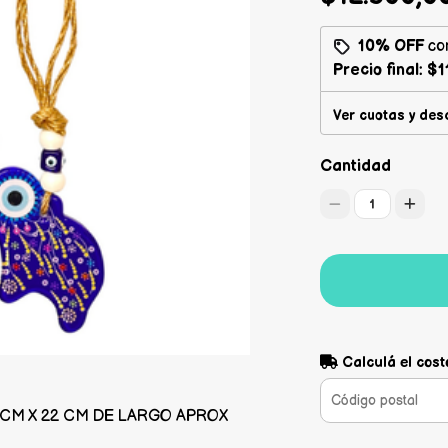
10% OFF
co
Precio final:
$1
Ver cuotas y des
Cantidad
1
Calculá el cost
CM X 22 CM DE LARGO APROX